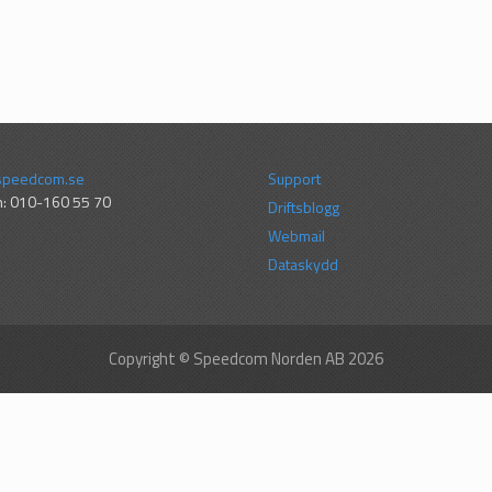
speedcom.se
Support
n: 010-160 55 70
Driftsblogg
Webmail
Dataskydd
Copyright © Speedcom Norden AB 2026