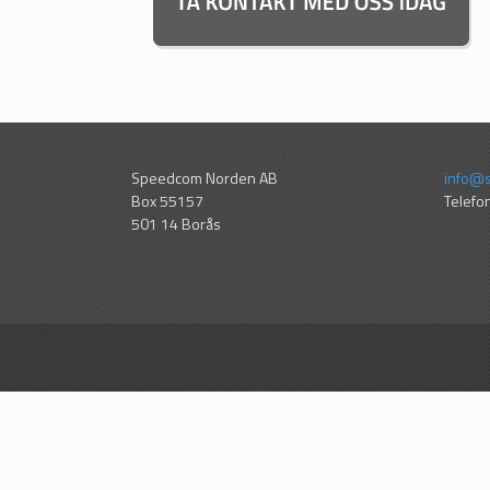
Speedcom Norden AB
info@
Box 55157
Telefo
501 14 Borås