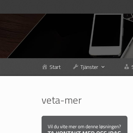
Hoppa
till
innehåll
Start
Tjänster
veta-mer